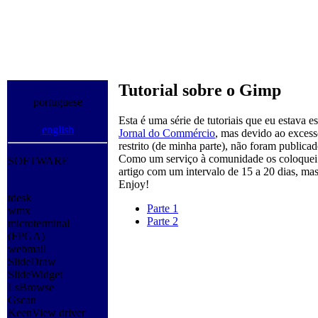
Tutorial sobre o Gimp
portuguese
Esta é uma série de tutoriais que eu estava 
english
Jornal do Commércio
, mas devido ao excess
restrito (de minha parte), não foram publicad
Como um serviço à comunidade os coloquei a
SOFTWARE
artigo com um intervalo de 15 a 20 dias, ma
Enjoy!
tdesk
Parte 1
wmx
Parte 2
microterminal
(FPGA)
webmail
SlideDraw
SlideWidget
LsBrowse
Gscan
KeenView driver