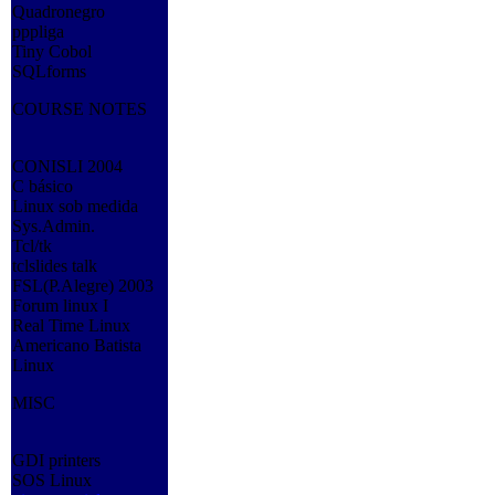
Quadronegro
pppliga
Tiny Cobol
SQLforms
COURSE NOTES
CONISLI 2004
C básico
Linux sob medida
Sys.Admin.
Tcl/tk
tclslides talk
FSL(P.Alegre) 2003
Forum linux I
Real Time Linux
Americano Batista
Linux
MISC
GDI printers
SOS Linux